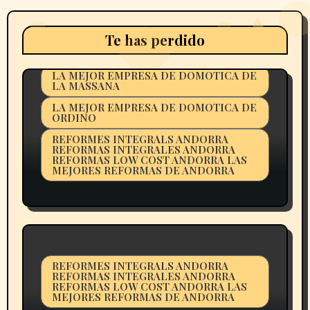
LA MEJOR EMPRESA DE DOMOTICA DE
ANDORRA
Te has perdido
LA MEJOR EMPRESA DE DOMOTICA DE
ANDORRALA VELLA
LA MEJOR EMPRESA DE DOMOTICA DE
LA MASSANA
LA MEJOR EMPRESA DE DOMOTICA DE
ORDINO
REFORMES INTEGRALS ANDORRA
REFORMAS INTEGRALES ANDORRA
REFORMAS LOW COST ANDORRA LAS
MEJORES REFORMAS DE ANDORRA
PIRINHOUSE ANDORRA Tel.
+376367246 DOMÓTICA,
INSTALACIONES ELÉCTRICAS,
INTERIORISMO, TAPICERÍA
PRÉMIUM, CORTINAS,
REFORMES INTEGRALS ANDORRA
DECORACIÓN E INTERIORISMO DE
REFORMAS INTEGRALES ANDORRA
LUJO en ANDORRA.
REFORMAS LOW COST ANDORRA LAS
MEJORES REFORMAS DE ANDORRA