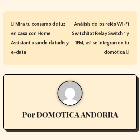
k
p
ar
p
tir
N
Mira tu consumo de luz
Análisis de los relés Wi-Fi
a
en casa con Home
SwitchBot Relay Switch 1 y
v
Assistant usando datadis y
1PM, así se integran en tu
e
e-data
domótica
g
a
c
i
Por
DOMOTICA ANDORRA
ó
LA MEJOR EMPRESA DE DOMOTICA DE
n
ANDORRA