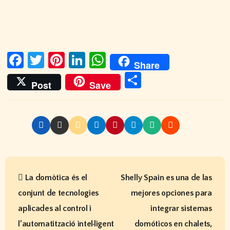
Fa
T
Pi
Li
W
Share
ce
w
nt
nk
h
C
Post
Save
b
itt
er
e
at
o
o
er
es
dI
s
m
o
t
n
A
p
k
p
ar
p
tir
N
La domòtica és el
Shelly Spain es una de las
a
conjunt de tecnologies
mejores opciones para
v
aplicades al control i
integrar sistemas
e
l’automatització intel·ligent
domóticos en chalets,