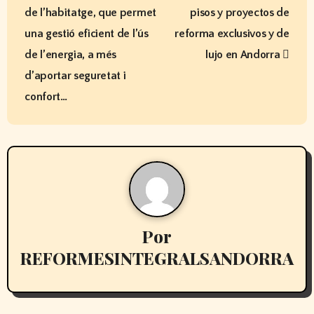
de l’habitatge, que permet
pisos y proyectos de
g
una gestió eficient de l’ús
reforma exclusivos y de
a
de l’energia, a més
lujo en Andorra
d’aportar seguretat i
c
confort…
i
ó
n
d
e
Por
e
REFORMESINTEGRALSANDORRA
n
LA MEJOR EMPRESA DE DOMOTICA DE
ANDORRA